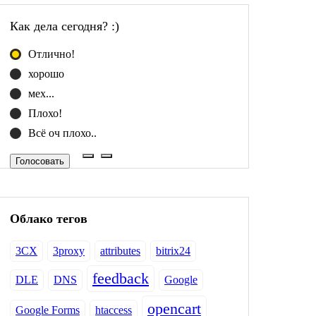
Как дела сегодня? :)
Отлично!
хорошо
мех...
Плохо!
Всё оч плохо..
Голосовать
Облако тегов
3CX
3proxy
attributes
bitrix24
feedback
DLE
DNS
Google
opencart
Google Forms
htaccess