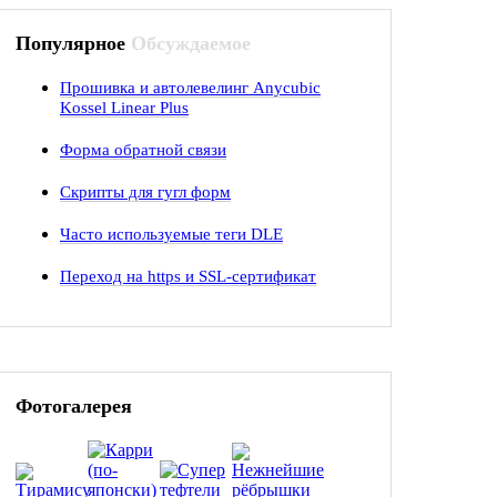
Популярное
Обсуждаемое
Прошивка и автолевелинг Anycubic
Kossel Linear Plus
Форма обратной связи
Скрипты для гугл форм
Часто используемые теги DLE
Переход на https и SSL-сертификат
Фотогалерея