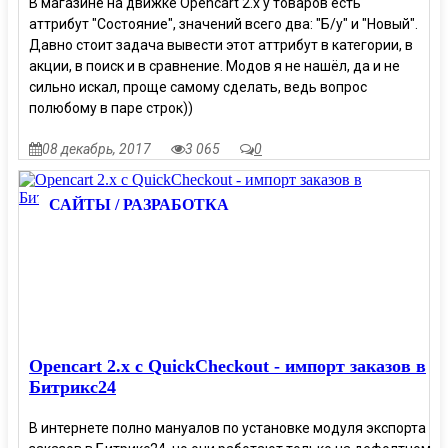
В магазине на движке Opencart 2.x у товаров есть
аттрибут "Состояние", значений всего два: "Б/у" и "Новый".
Давно стоит задача вывести этот аттрибут в категории, в
акции, в поиск и в сравнение. Модов я не нашёл, да и не
сильно искал, проще самому сделать, ведь вопрос
полюбому в паре строк))
08 декабрь, 2017
3 065
0
САЙТЫ / РАЗРАБОТКА
Opencart 2.x с QuickCheckout - импорт заказов в
Битрикс24
В интернете полно мануалов по установке модуля экспорта