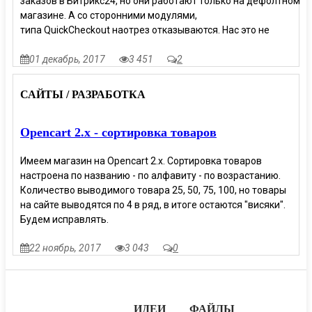
заказов в Битрикс24, но они работают только на дефолтном
магазине. А со сторонними модулями,
типа QuickCheckout наотрез отказываются. Нас это не
устраивает, будем дорабатывать.
01 декабрь, 2017
3 451
2
САЙТЫ / РАЗРАБОТКА
Opencart 2.x - сортировка товаров
Имеем магазин на Opencart 2.x. Сортировка товаров
настроена по названию - по алфавиту - по возрастанию.
Количество выводимого товара 25, 50, 75, 100, но товары
на сайте выводятся по 4 в ряд, в итоге остаются "висяки".
Будем исправлять.
22 ноябрь, 2017
3 043
0
ИДЕИ
ФАЙЛЫ